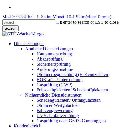
Skip
phone
to
Mo-Fr: 9-18Uhr + 1. Sa im Monat: 10-13Uhr (ohne Termin)
main
content
Hit enter to search or ESC to close
Search
Close
Search
Menu
Dienstleistungen
Amtliche Dienstleistungen
Hauptuntersuchung
Abgasprüfung
Sicherheitsprüfung
Änderungsabnahme
Oldtimerbegutachtung (H-Kennzeichen)
BOKraft – Untersuchung
Gasprüfung (GWP)
Feinstaubplaketten/ Schadstoffplaketten
Nichtamtliche Dienstleistungen
Schadengutachten/ Unfallgutachten
Oldtimer Wertgutachten
Fahrzeugbewertung
UVV- Unfallverhütung
Gasprüfung nach G607 (Campinggas)
Kundenbereich