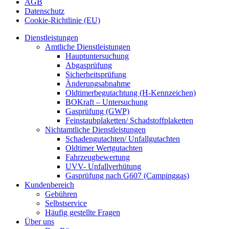
AGB
Datenschutz
Cookie-Richtlinie (EU)
Close
Dienstleistungen
Menu
Amtliche Dienstleistungen
Hauptuntersuchung
Abgasprüfung
Sicherheitsprüfung
Änderungsabnahme
Oldtimerbegutachtung (H-Kennzeichen)
BOKraft – Untersuchung
Gasprüfung (GWP)
Feinstaubplaketten/ Schadstoffplaketten
Nichtamtliche Dienstleistungen
Schadengutachten/ Unfallgutachten
Oldtimer Wertgutachten
Fahrzeugbewertung
UVV- Unfallverhütung
Gasprüfung nach G607 (Campinggas)
Kundenbereich
Gebühren
Selbstservice
Häufig gestellte Fragen
Über uns