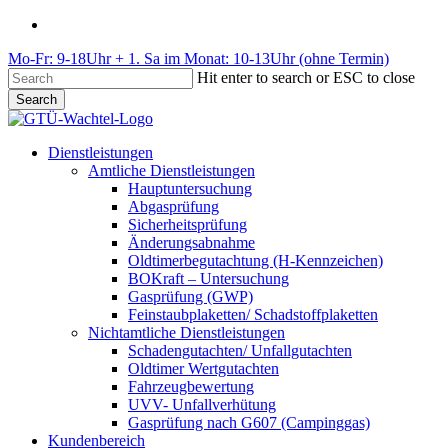
Skip
phone
to
Mo-Fr: 9-18Uhr + 1. Sa im Monat: 10-13Uhr (ohne Termin)
main
content
Hit enter to search or ESC to close
Search
Close
Search
Menu
Dienstleistungen
Amtliche Dienstleistungen
Hauptuntersuchung
Abgasprüfung
Sicherheitsprüfung
Änderungsabnahme
Oldtimerbegutachtung (H-Kennzeichen)
BOKraft – Untersuchung
Gasprüfung (GWP)
Feinstaubplaketten/ Schadstoffplaketten
Nichtamtliche Dienstleistungen
Schadengutachten/ Unfallgutachten
Oldtimer Wertgutachten
Fahrzeugbewertung
UVV- Unfallverhütung
Gasprüfung nach G607 (Campinggas)
Kundenbereich