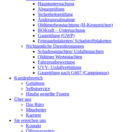
Hauptuntersuchung
Abgasprüfung
Sicherheitsprüfung
Änderungsabnahme
Oldtimerbegutachtung (H-Kennzeichen)
BOKraft – Untersuchung
Gasprüfung (GWP)
Feinstaubplaketten/ Schadstoffplaketten
Nichtamtliche Dienstleistungen
Schadengutachten/ Unfallgutachten
Oldtimer Wertgutachten
Fahrzeugbewertung
UVV- Unfallverhütung
Gasprüfung nach G607 (Campinggas)
Kundenbereich
Gebühren
Selbstservice
Häufig gestellte Fragen
Über uns
Das Büro
Mitarbeiter
Karriere
Sie erreichen uns
Kontakt
Öffnungszeiten