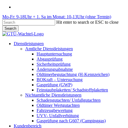
Skip
phone
to
Mo-Fr: 9-18Uhr + 1. Sa im Monat: 10-13Uhr (ohne Termin)
main
content
Hit enter to search or ESC to close
Search
Close
Search
Menu
Dienstleistungen
Amtliche Dienstleistungen
Hauptuntersuchung
Abgasprüfung
Sicherheitsprüfung
Änderungsabnahme
Oldtimerbegutachtung (H-Kennzeichen)
BOKraft – Untersuchung
Gasprüfung (GWP)
Feinstaubplaketten/ Schadstoffplaketten
Nichtamtliche Dienstleistungen
Schadengutachten/ Unfallgutachten
Oldtimer Wertgutachten
Fahrzeugbewertung
UVV- Unfallverhütung
Gasprüfung nach G607 (Campinggas)
Kundenbereich