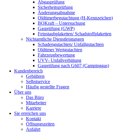
Abgasprüfung
Sicherheitsprüfung
Änderungsabnahme
Oldtimerbegutachtung (H-Kennzeichen)
BOKraft – Untersuchung
Gasprüfung (GWP)
Feinstaubplaketten/ Schadstoffplaketten
Nichtamtliche Dienstleistungen
Schadengutachten/ Unfallgutachten
Oldtimer Wertgutachten
Fahrzeugbewertung
UVV- Unfallverhütung
Gasprüfung nach G607 (Campinggas)
Kundenbereich
Gebühren
Selbstservice
Häufig gestellte Fragen
Über uns
Das Büro
Mitarbeiter
Karriere
Sie erreichen uns
Kontakt
Öffnungszeiten
Anfahrt