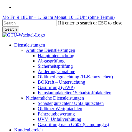
Skip
phone
to
Mo-Fr: 9-18Uhr + 1. Sa im Monat: 10-13Uhr (ohne Termin)
main
content
Hit enter to search or ESC to close
Search
Close
Search
Menu
Dienstleistungen
Amtliche Dienstleistungen
Hauptuntersuchung
Abgasprüfung
Sicherheitsprüfung
Änderungsabnahme
Oldtimerbegutachtung (H-Kennzeichen)
BOKraft – Untersuchung
Gasprüfung (GWP)
Feinstaubplaketten/ Schadstoffplaketten
Nichtamtliche Dienstleistungen
Schadengutachten/ Unfallgutachten
Oldtimer Wertgutachten
Fahrzeugbewertung
UVV- Unfallverhütung
Gasprüfung nach G607 (Campinggas)
Kundenbereich